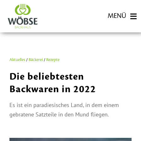
Zum
Inhalt
MENÜ
springen
FILIALEN
Aktuelles
/
Bäckerei
/
Rezepte
BACKWAREN
Die beliebtesten
Backwaren in 2022
KARRIERE
Es ist ein paradiesisches Land, in dem einem
gebratene Satzteile in den Mund fliegen.
HISTORIE