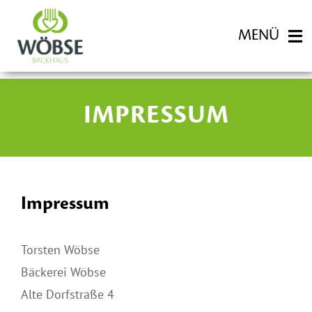
Zum
Inhalt
MENÜ
springen
FILIALEN
IMPRESSUM
BACKWAREN
Impressum
KARRIERE
Torsten Wöbse
HISTORIE
Bäckerei Wöbse
Alte Dorfstraße 4