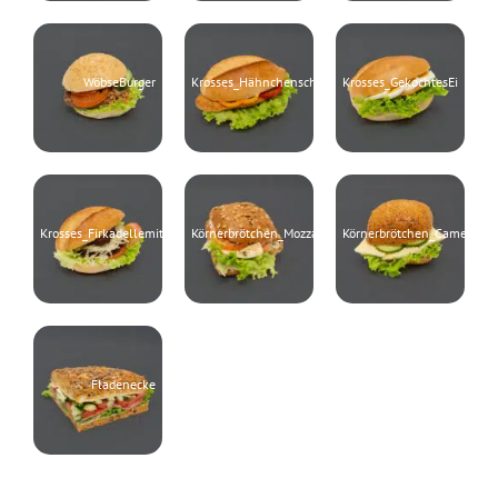
WöbseBurger
Krosses_Hähnchenschnitte
Krosses_GekochtesEi
Krosses_FirkadellemitKraut
Körnerbrötchen_Mozzarella
Körnerbrötchen_Camenbert
Fladenecke