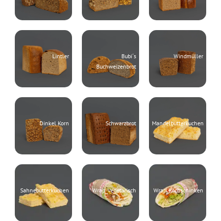
Lintler
Bubi´s
Windmüller
Buchweizenbrot
Dinkel Korn
Schwarzbrot
Mandelbutterkuchen
Sahnebutterkuchen
Wrap_Vegetarisch
Wrap_Kochschinken