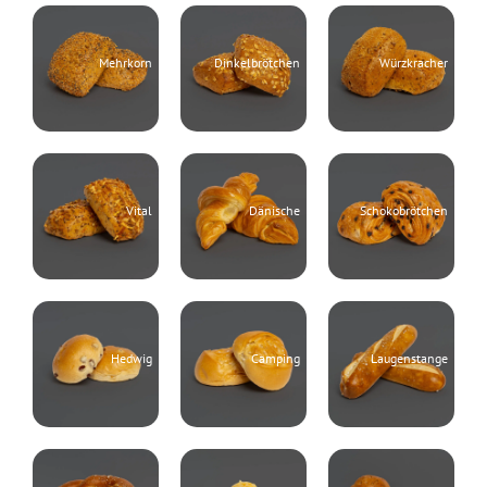
Mehrkorn
Dinkelbrötchen
Würzkracher
Vital
Dänische
Schokobrötchen
Hedwig
Camping
Laugenstange