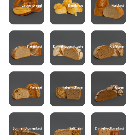
Laugenbrezel
Bambinos
Korbbrot
Katenbrot
Dinkelroggenkruste
Kraftkorn
Viersaat
Hafervollkorn
Ützen
Sonnenblumenbrot
Saftheini
Dinkelvollkornbrot