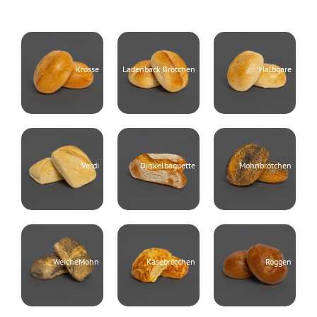
Krosse
Ladenback Brötchen
Halbgare
Verdi
Dinkelbaguette
Mohnbrötchen
WeicheMohn
Käsebrötchen
Roggen